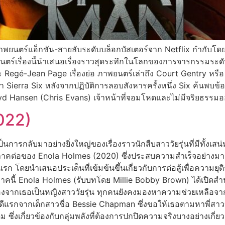
พยนตร์แอ็กชัน-สายลับระดับบล็อกบัสเตอร์จาก Netflix กำกับโด
นตร์เรื่องนี้นำเสนอเรื่องราวสุดระทึกในโลกของการจารกรรมระด
Regé-Jean Page เรื่องย่อ ภาพยนตร์เล่าถึง Court Gentry หรือ 
่า Sierra Six หลังจากปฏิบัติการลอบสังหารครั้งหนึ่ง Six ค้นพบข้
oyd Hansen (Chris Evans) เจ้าหน้าที่จอมโหดและไม่มีจริยธรรม
2022)
การกลับมาอย่างยิ่งใหญ่ของเรื่องราวนักสืบสาววัยรุ่นที่มีทั้งเสน
็นภาคต่อของ Enola Holmes (2020) ซึ่งประสบความสำเร็จอย่างมา
ก โดยนำเสนอประเด็นที่เข้มข้นขึ้นเกี่ยวกับการต่อสู้เพื่อความย
ง ในภาคนี้ Enola Holmes (รับบทโดย Millie Bobby Brown) ได้เปิด
จากเธอเป็นหญิงสาววัยรุ่น ทุกคนยังคงมองหาความช่วยเหลือจาก 
บคดีแรกจากเด็กสาวชื่อ Bessie Chapman ซึ่งขอให้เธอตามหาพี่สาว
ม ซึ่งเกี่ยวข้องกับกลุ่มพลังที่ต้องการปกปิดความจริงบางอย่างเกี่