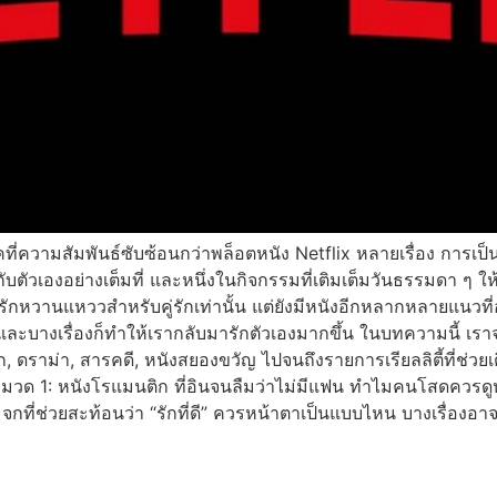
ี่ความสัมพันธ์ซับซ้อนกว่าพล็อตหนัง Netflix หลายเรื่อง การเป็
บตัวเองอย่างเต็มที่ และหนึ่งในกิจกรรมที่เติมเต็มวันธรรมดา ๆ ให
อหนังรักหวานแหววสำหรับคู่รักเท่านั้น แต่ยังมีหนังอีกหลากหลายแนวท
และบางเรื่องก็ทำให้เรากลับมารักตัวเองมากขึ้น ในบทความนี้ เราจ
ก, ดราม่า, สารคดี, หนังสยองขวัญ ไปจนถึงรายการเรียลลิตี้ที่ช่ว
มวด 1: หนังโรแมนติก ที่อินจนลืมว่าไม่มีแฟน ทำไมคนโสดควรดูหน
ที่ช่วยสะท้อนว่า “รักที่ดี” ควรหน้าตาเป็นแบบไหน บางเรื่องอา